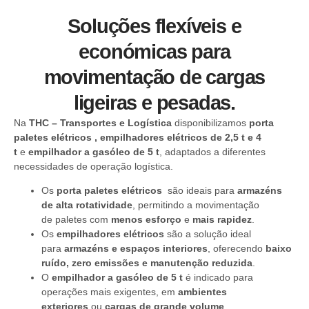
Soluções flexíveis e
económicas para
movimentação de cargas
ligeiras e pesadas.
Na
THC – Transportes e Logística
disponibilizamos
porta
paletes elétricos
, empilhadores elétricos de 2,5 t e 4
t
e
empilhador a gasóleo de 5 t
, adaptados a diferentes
necessidades de operação logística.
Os
porta paletes elétricos
são ideais para
armazéns
de alta rotatividade
, permitindo a movimentação
de
paletes com
menos esforço
e
mais rapidez
.
Os
empilhadores elétricos
são a solução ideal
para
armazéns e espaços interiores
, oferecendo
baixo
ruído, zero emissões e manutenção reduzida
.
O
empilhador a gasóleo de 5 t
é indicado para
operações mais exigentes, em
ambientes
exteriores
ou
cargas de grande volume
,